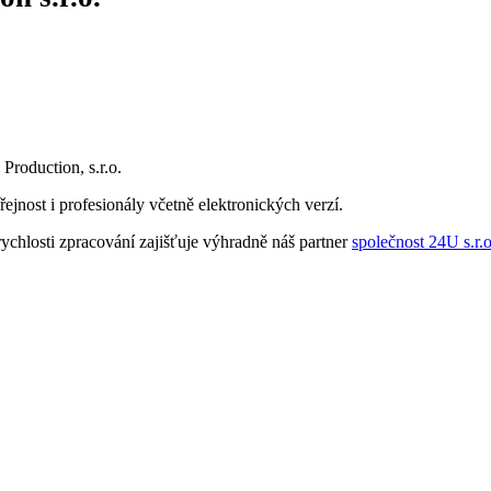
Production, s.r.o.
jnost i profesionály včetně elektronických verzí.
 rychlosti zpracování zajišťuje výhradně náš partner
společnost 24U s.r.o