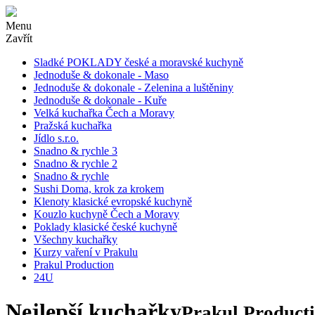
Menu
Zavřít
Sladké POKLADY české a moravské kuchyně
Jednoduše & dokonale - Maso
Jednoduše & dokonale - Zelenina a luštěniny
Jednoduše & dokonale - Kuře
Velká kuchařka Čech a Moravy
Pražská kuchařka
Jídlo s.r.o.
Snadno & rychle 3
Snadno & rychle 2
Snadno & rychle
Sushi Doma, krok za krokem
Klenoty klasické evropské kuchyně
Kouzlo kuchyně Čech a Moravy
Poklady klasické české kuchyně
Všechny kuchařky
Kurzy vaření v Prakulu
Prakul Production
24U
Nejlepší kuchařky
Prakul Productio